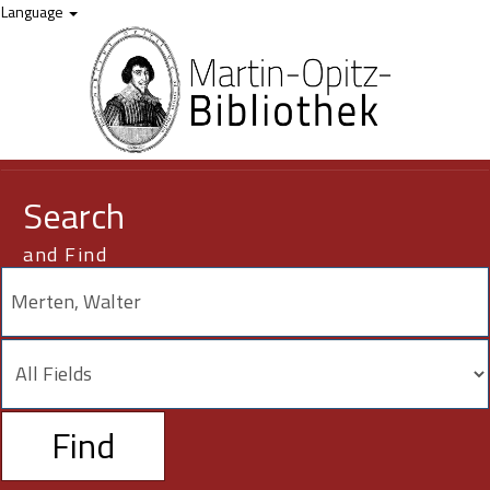
Showing
Skip to content
1 - 2
results of
2
for search '
Merten, Walter
'
Language
Search
and Find
Find