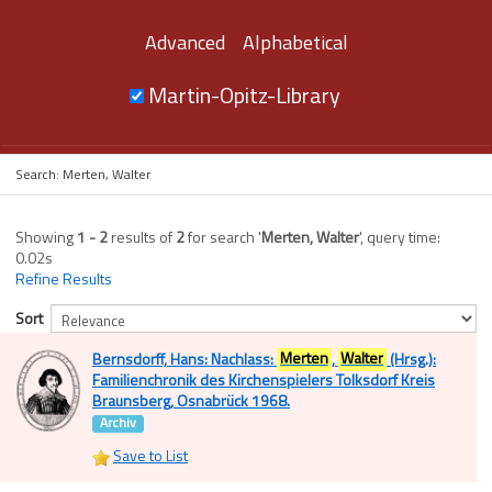
Advanced
Alphabetical
Martin-Opitz-Library
Search: Merten, Walter
Showing
1 - 2
results of
2
for search '
Merten, Walter
'
, query time:
0.02s
Refine Results
Sort
Bernsdorff, Hans: Nachlass:
Merten
,
Walter
(Hrsg.):
Familienchronik des Kirchenspielers Tolksdorf Kreis
Braunsberg, Osnabrück 1968.
Archiv
Save to List