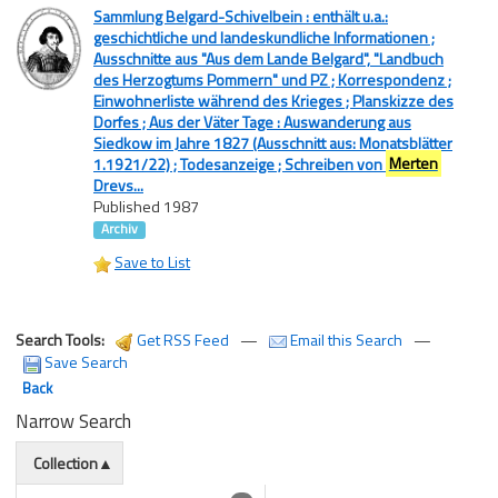
Sammlung Belgard-Schivelbein : enthält u.a.:
geschichtliche und landeskundliche Informationen ;
Ausschnitte aus "Aus dem Lande Belgard", "Landbuch
des Herzogtums Pommern" und PZ ; Korrespondenz ;
Einwohnerliste während des Krieges ; Planskizze des
Dorfes ; Aus der Väter Tage : Auswanderung aus
Siedkow im Jahre 1827 (Ausschnitt aus: Monatsblätter
1.1921/22) ; Todesanzeige ; Schreiben von
Merten
Drevs...
Published 1987
Archiv
Save to List
Search Tools:
Get RSS Feed
—
Email this Search
—
Save Search
Back
Narrow Search
Collection