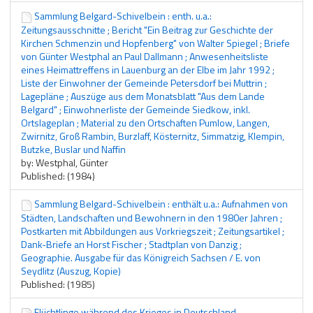
Sammlung Belgard-Schivelbein : enth. u.a.:
Zeitungsausschnitte ; Bericht "Ein Beitrag zur Geschichte der
Kirchen Schmenzin und Hopfenberg" von Walter Spiegel ; Briefe
von Günter Westphal an Paul Dallmann ; Anwesenheitsliste
eines Heimattreffens in Lauenburg an der Elbe im Jahr 1992 ;
Liste der Einwohner der Gemeinde Petersdorf bei Muttrin ;
Lagepläne ; Auszüge aus dem Monatsblatt "Aus dem Lande
Belgard" ; Einwohnerliste der Gemeinde Siedkow, inkl.
Ortslageplan ; Material zu den Ortschaften Pumlow, Langen,
Zwirnitz, Groß Rambin, Burzlaff, Kösternitz, Simmatzig, Klempin,
Butzke, Buslar und Naffin
by: Westphal, Günter
Published: (1984)
Sammlung Belgard-Schivelbein : enthält u.a.: Aufnahmen von
Städten, Landschaften und Bewohnern in den 1980er Jahren ;
Postkarten mit Abbildungen aus Vorkriegszeit ; Zeitungsartikel ;
Dank-Briefe an Horst Fischer ; Stadtplan von Danzig ;
Geographie. Ausgabe für das Königreich Sachsen / E. von
Seydlitz (Auszug, Kopie)
Published: (1985)
Flüchtlinge während des Krieges in Deutschland