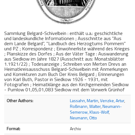
Sammlung Belgard-Schivelbein : enthält u.a.: geschichtliche
und landeskundliche Informationen ; Ausschnitte aus "Aus
dem Lande Belgard", "Landbuch des Herzogtums Pommern"
und PZ ; Korrespondenz ; Einwohnerliste während des Krieges
; Planskizze des Dorfes ; Aus der Väter Tage : Auswanderung
aus Siedkow im Jahre 1827 (Ausschnitt aus: Monatsblätter
1.1921/22) ; Todesanzeige ; Schreiben von Merten Drevs an
Heimatkreisausschuss Belgard-Schivelbein mit Anmerkungen
und Korrekturen zum Buch Der Kreis Belgard ; Erinnerungen
von Karl Buth, Pastor in Siedkow 1926 - 1931, mit
Fotografien ; Heimatklänge aus den Kirchgemeinden Siedkow
- Pumlow 01,05,01,083 Siedkow mit dem Vorwerk Grünhof
Bibliographic Details
Other Authors:
Lassahn, Martin
,
Venzke, Artur
,
Roßmann, Walter
,
Neumann-
Semerow, Klaus-Wolf
,
Neumann, Otto
Format:
Archiv