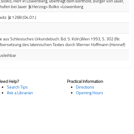
Bolko, Herr in Löwenberg, überträgt dem Berthold, Bürger von Jauer,
ihufen bei Jauer
|c
Herzog> Bolko <Löwenberg
witz
|c
1288 (04.07.)
e aus Schlesisches Urkundebuch. Bd. 5. Köln,Wien 1993, S. 302 (Nr.
 Übersetzung des lateinischen Textes durch Werner Hoffmann (Hennef)
usleihbar
Need Help?
Practical Information
Search Tips
Directions
Ask a Librarian
Opening Hours