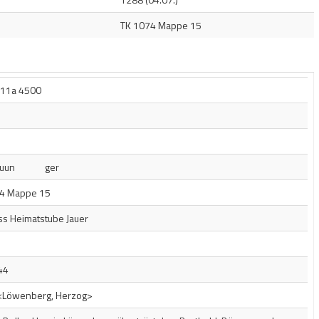
TK 1074 Mappe 15
11a 4500
             ger
4 Mappe 15
ss Heimatstube Jauer
44
<Löwenberg, Herzog>