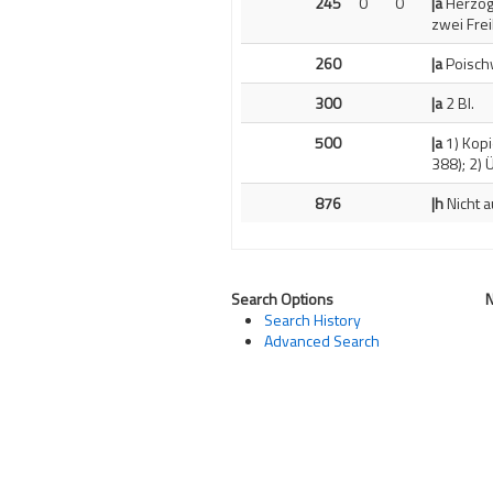
245
0
0
|a
Herzog 
zwei Fre
260
|a
Poisch
300
|a
2 Bl.
500
|a
1) Kopi
388); 2)
876
|h
Nicht a
Search Options
Search History
Advanced Search