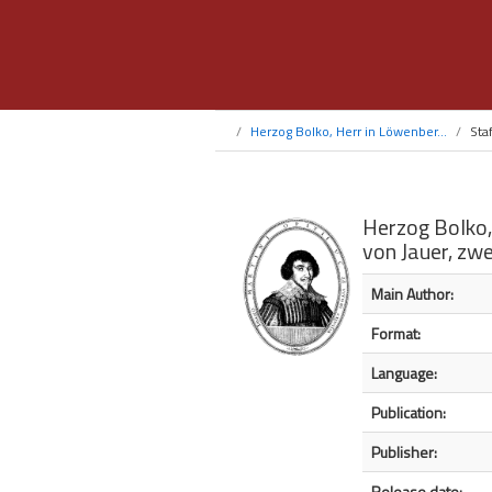
Herzog Bolko, Herr in Löwenber...
Sta
Herzog Bolko,
von Jauer, zwe
Bibliographic Detail
Main Author:
Format:
Language:
Publication:
Publisher:
Release date: