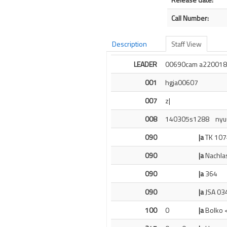
Call Number:
Description
Staff View
LEADER
00690cam a220018
001
hgja00607
007
z|
008
140305s1288    nyuuun 
090
|a
TK 107
090
|a
Nachla
090
|a
364
090
|a
JSA 03
100
0
|a
Bolko 