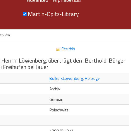
Martin-Opitz-Library
ff View
Cite this
 Herr in Löwenberg, überträgt dem Berthold, Bürger
i Freihufen bei Jauer
s
Bolko <Löwenberg, Herzog>
Archiv
German
Poischwitz
1288 (04.07.)