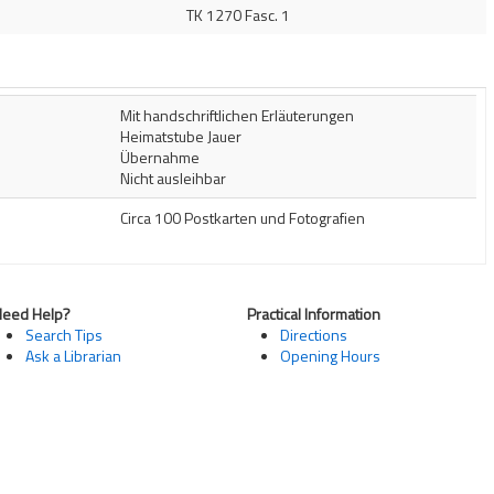
TK 1270 Fasc. 1
Mit handschriftlichen Erläuterungen
Heimatstube Jauer
Übernahme
Nicht ausleihbar
Circa 100 Postkarten und Fotografien
Need Help?
Practical Information
Search Tips
Directions
Ask a Librarian
Opening Hours