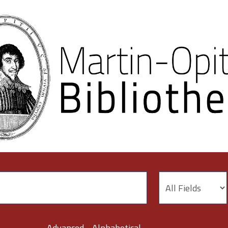
Advanced
Alphabetical