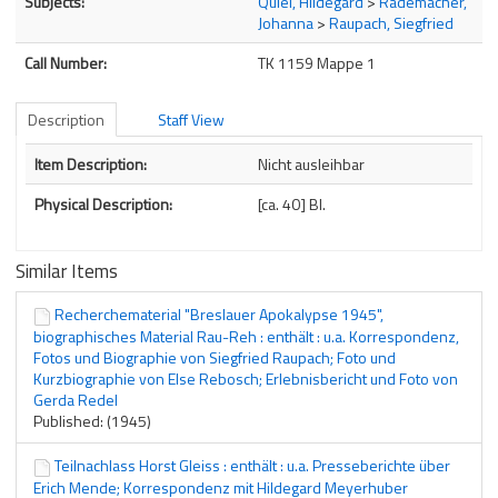
Subjects:
Quiel, Hildegard
>
Rademacher,
Johanna
>
Raupach, Siegfried
Call Number:
TK 1159 Mappe 1
Description
Staff View
Description
Item Description:
Nicht ausleihbar
Physical Description:
[ca. 40] Bl.
Similar Items
Recherchematerial "Breslauer Apokalypse 1945",
biographisches Material Rau-Reh : enthält : u.a. Korrespondenz,
Fotos und Biographie von Siegfried Raupach; Foto und
Kurzbiographie von Else Rebosch; Erlebnisbericht und Foto von
Gerda Redel
Published: (1945)
Teilnachlass Horst Gleiss : enthält : u.a. Presseberichte über
Erich Mende; Korrespondenz mit Hildegard Meyerhuber