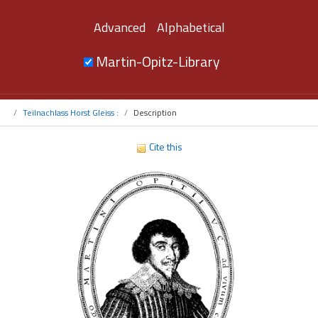
Advanced
Alphabetical
Martin-Opitz-Library
Teilnachlass Horst Gleiss :
Description
Cite this