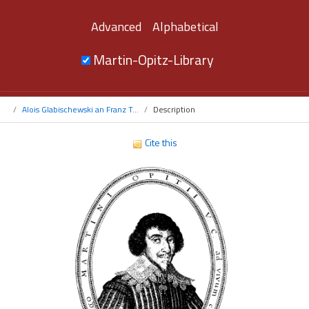
Advanced
Alphabetical
Martin-Opitz-Library
Alois Glabischewski an Franz T...
Description
Cite this