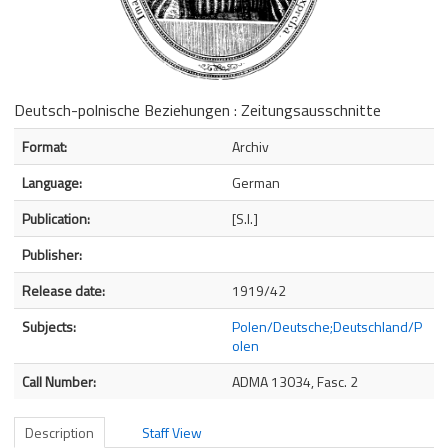
Deutsch-polnische Beziehungen : Zeitungsausschnitte
Bibliographic Details
Format:
Archiv
Language:
German
Publication:
[S.l.]
Publisher:
Release date:
1919/42
Subjects:
Polen/Deutsche;Deutschland/P
olen
Call Number:
ADMA 13034, Fasc. 2
Description
Staff View