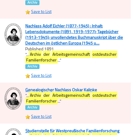
Archiv
Save to List
Nachlass Adolf Eichler (1877-1945) : Inhalt:
Lebensdokumente (1891, 1919-1977); Tagebücher
(1913-1945); unvollendetes Buchmanuskript über die
Deutschen im östlichen Europa (1945 u....
Published 1891
“
...
Archiv
der
Arbeitsgemeinschaft
ostdeutscher
Familienforscher
...
”
Archiv
Save to List
Genealogischer Nachlass Oskar Kalinke
“
...
Archiv
der
Arbeitsgemeinschaft
ostdeutscher
Familienforscher
...
”
Archiv
Save to List
Studienstelle für Westpreußische Familienforschung