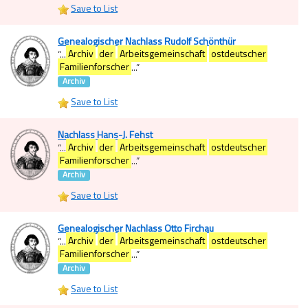
Save to List
Genealogischer Nachlass Rudolf Schönthür
“
...
Archiv
der
Arbeitsgemeinschaft
ostdeutscher
Familienforscher
...
”
Archiv
Save to List
Nachlass Hans-J. Fehst
“
...
Archiv
der
Arbeitsgemeinschaft
ostdeutscher
Familienforscher
...
”
Archiv
Save to List
Genealogischer Nachlass Otto Firchau
“
...
Archiv
der
Arbeitsgemeinschaft
ostdeutscher
Familienforscher
...
”
Archiv
Save to List