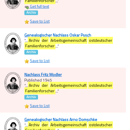
Familienforscher
...
”
Get full text
Archiv
Save to List
Genealogischer Nachlass Oskar Pusch
“
...
Archiv
der
Arbeitsgemeinschaft
ostdeutscher
Familienforscher
...
”
Archiv
Save to List
Nachlass Fritz Modler
Published 1945
“
...
Archiv
der
Arbeitsgemeinschaft
ostdeutscher
Familienforscher
...
”
Archiv
Save to List
Genealogischer Nachlass Arno Domschke
“
...
Archiv
der
Arbeitsgemeinschaft
ostdeutscher