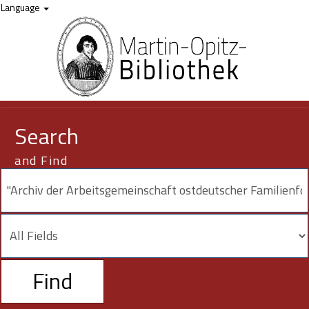
Showing
Skip to content
1 - 20
results of
67
for search '
"Archiv der Arbeitsgemeinschaft
Language
ostdeutscher Familienforscher"
'
Search
and Find
Find