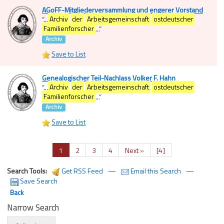
AGoFF-Mitgliederversammlung und engerer Vorstand
“
...
Archiv
der
Arbeitsgemeinschaft
ostdeutscher
Familienforscher
...
”
Archiv
Save to List
Genealogischer Teil-Nachlass Volker F. Hahn
“
...
Archiv
der
Arbeitsgemeinschaft
ostdeutscher
Familienforscher
...
”
Archiv
Save to List
1
2
3
4
Next »
[4]
Search Tools:
Get RSS Feed
—
Email this Search
—
Save Search
Back
Narrow Search