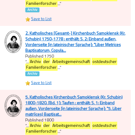
Familienforscher
...
”
Archiv
Save to List
2. Katholisches [Gesamt-] Kirchenbuch Samoklensk (Kr.
Schubin) 1750-1778 : enthält: S. 2: Einband außen,
Vorderseite [in lateinischer Sprache]: "Liber Metrices
Baptisatorum, Copula...
Published 1750
“
...
Archiv
der
Arbeitsgemeinschaft
ostdeutscher
Familienforscher
...
”
Archiv
Save to List
5. Katholisches Kirchenbuch Samoklensk (Kr. Schubin)
1800-1820. [Bd. 1]: Taufen : enthält: S. 1: Einband
außen, Vorderseite [in lateinischer Sprache]: "5. Liber
matr(ices) Baptisat...
Published 1800
“
...
Archiv
der
Arbeitsgemeinschaft
ostdeutscher
Familienforscher
...
”