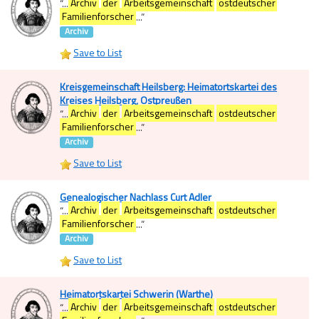
“
...
Archiv
der
Arbeitsgemeinschaft
ostdeutscher
Familienforscher
...
”
Archiv
Save to List
Kreisgemeinschaft Heilsberg: Heimatortskartei des
Kreises Heilsberg, Ostpreußen
“
...
Archiv
der
Arbeitsgemeinschaft
ostdeutscher
Familienforscher
...
”
Archiv
Save to List
Genealogischer Nachlass Curt Adler
“
...
Archiv
der
Arbeitsgemeinschaft
ostdeutscher
Familienforscher
...
”
Archiv
Save to List
Heimatortskartei Schwerin (Warthe)
“
...
Archiv
der
Arbeitsgemeinschaft
ostdeutscher