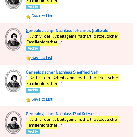
Familienforscher
...
”
Archiv
Save to List
Genealogischer Nachlass Johannes Gottwald
“
...
Archiv
der
Arbeitsgemeinschaft
ostdeutscher
Familienforscher
...
”
Archiv
Save to List
Genealogischer Nachlass Siegfried Neh
“
...
Archiv
der
Arbeitsgemeinschaft
ostdeutscher
Familienforscher
...
”
Archiv
Save to List
Genealogischer Nachlass Paul Kriese
“
...
Archiv
der
Arbeitsgemeinschaft
ostdeutscher
Familienforscher
...
”
Archiv