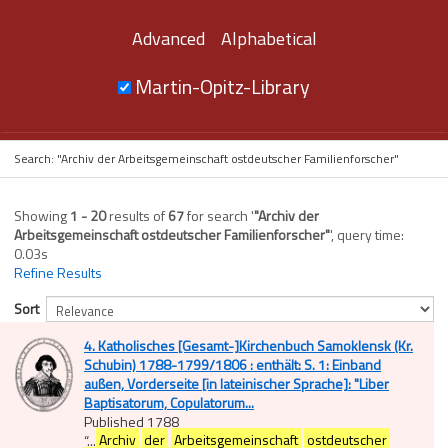
Advanced
Alphabetical
Martin-Opitz-Library
Search: "Archiv der Arbeitsgemeinschaft ostdeutscher Familienforscher"
Showing
1 - 20
results of
67
for search '
"Archiv der
Arbeitsgemeinschaft ostdeutscher Familienforscher"
'
, query time:
0.03s
Refine Results
Sort
4. Katholisches [Gesamt-]Kirchenbuch Samoklensk (Kr.
Schubin) 1788-1799/1806 : enthält: S. 1: Einband
außen, Vorderseite [in lateinischer Sprache]: "Liber
Baptisatorum, Copulatorum...
Published 1788
“
...
Archiv
der
Arbeitsgemeinschaft
ostdeutscher