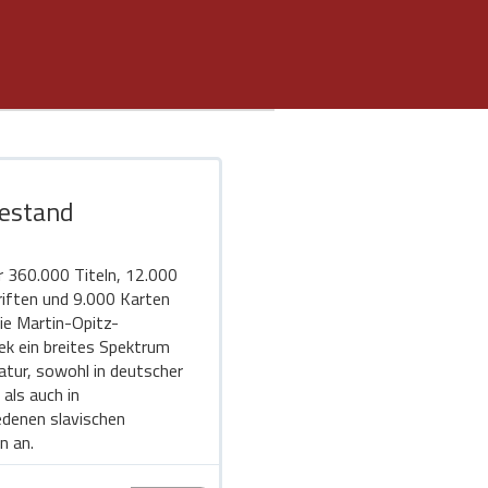
estand
r 360.000 Titeln, 12.000
riften und 9.000 Karten
die Martin-Opitz-
hek ein breites Spektrum
ratur, sowohl in deutscher
 als auch in
edenen slavischen
n an.