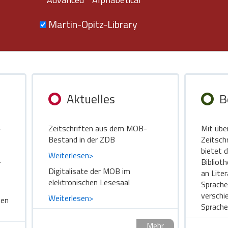
Martin-Opitz-Library
Aktuelles
B
-
Zeitschriften aus dem MOB-
Mit übe
Bestand in der ZDB
Zeitsch
bietet 
Weiterlesen>
-
Bibliot
Digitalisate der MOB im
an Lite
elektronischen Lesesaal
Sprache
verschi
Weiterlesen>
hen
Sprache
Mehr