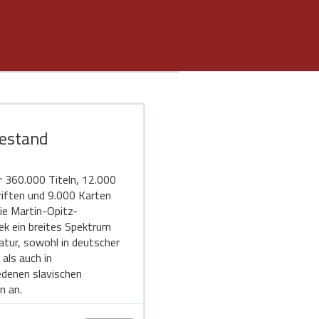
estand
r 360.000 Titeln, 12.000
riften und 9.000 Karten
die Martin-Opitz-
hek ein breites Spektrum
ratur, sowohl in deutscher
 als auch in
edenen slavischen
n an.