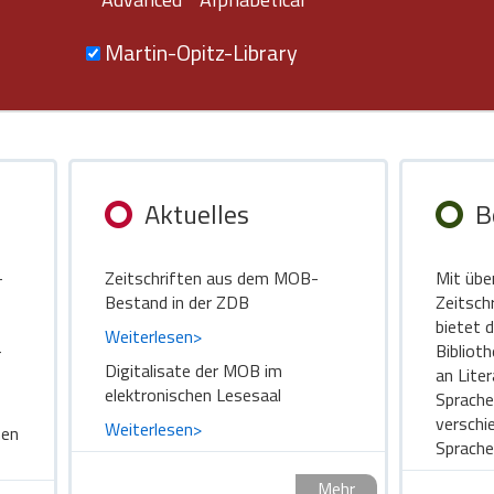
Martin-Opitz-Library
Aktuelles
B
-
Zeitschriften aus dem MOB-
Mit übe
Bestand in der ZDB
Zeitsch
bietet 
Weiterlesen>
-
Bibliot
Digitalisate der MOB im
an Lite
elektronischen Lesesaal
Sprache
verschi
Weiterlesen>
hen
Sprache
Mehr