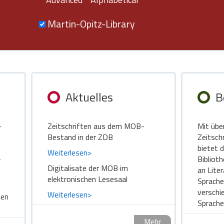
Martin-Opitz-Library
Aktuelles
B
-
Zeitschriften aus dem MOB-
Mit übe
Bestand in der ZDB
Zeitsch
bietet 
Weiterlesen>
-
Bibliot
Digitalisate der MOB im
an Lite
elektronischen Lesesaal
Sprache
verschi
Weiterlesen>
hen
Sprache
Mehr