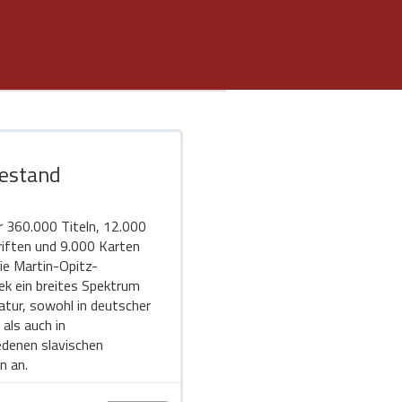
estand
r 360.000 Titeln, 12.000
riften und 9.000 Karten
die Martin-Opitz-
hek ein breites Spektrum
ratur, sowohl in deutscher
 als auch in
edenen slavischen
n an.